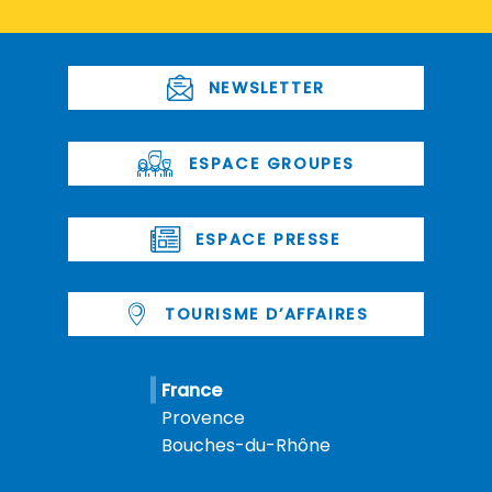
NEWSLETTER
ESPACE GROUPES
ESPACE PRESSE
TOURISME D’AFFAIRES
France
Provence
Bouches-du-Rhône